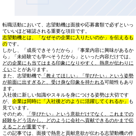
転職活動において、志望動機は面接や応募書類で必ずといっ
ていいほど確認される重要な項目です。
志望動機とは、「なぜその企業に入りたいのか」を伝えるも
の
です。
しかし、「成長できそうだから」「事業内容に興味があるか
ら」「未経験でも学べそうだから」といった内容だけでは、
どの企業にも当てはまる印象になりやすく、熱意が伝わりに
くい
ことがあります。
また、志望動機で
「教えてほしい」「学びたい」という姿勢
が前面に出すぎると、受け身な印象を持たれる
可能性もあり
ます。
入社後に新しい知識やスキルを身につける姿勢は大切です
が、
企業は同時に「入社後どのように活躍してくれるか」
も
見ています。
そのため、
「学びたい」という意欲だけでなく、これまでの
経験をどう活かし、どのように会社へ貢献できるのかまで伝
えることが重要
です。
この記事では、面接で熱意と貢献意欲が伝わる志望動機の作