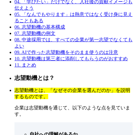
04.
「学びたい」だけでなく、入社後の貢献イメージも
伝えよう
05.
「なんでもやります」は熱意ではなく受け身に見え
ることもある
06.
志望動機の基本構成
07.
志望動機の例文
08.
中途採用では、すべての企業が第一志望でなくても
よい
09.
AIで作った志望動機をそのまま使うのは注意
10.
志望動機は第三者に添削してもらうのがおすすめ
11.
まとめ
志望動機とは？
志望動機とは、「なぜその企業を選んだのか」を説明
するものです。
企業は志望動機を通じて、以下のような点を見ていま
す。
自社への理解があるか